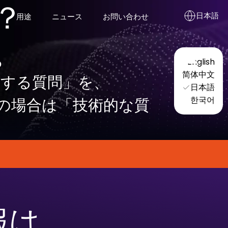
？
日本語
用途
ニュース
お問い合わせ
。
English
検証・キャリブレーションツール
简体中文
関する質問」を、
日本語
Pyramid Recalibration
한국어
の場合は「技術的な質
報は