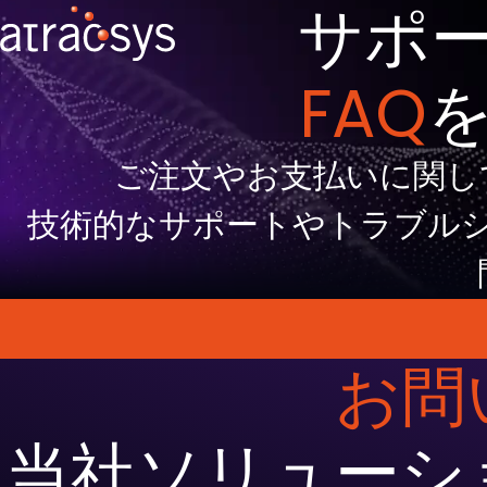
サポ
FAQ
カメラ
Atracsys
主な用途
マーカー
ご注文やお支払いに関し
fusionTrack™
パッシブ技
技術的なサポートやトラブル
fusionTrack™ 500
Navex™
fusionTrack™ 250
Tindax™
spryTrack™
全方向性技
お問
spryTrack™ 300
マーカー比
spryTrack™ 180
当社ソリューシ
カメラ比較ツール