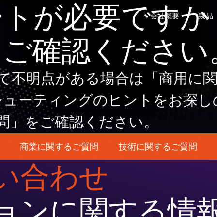
ートが必要ですか
会社概要
製品
をご確認ください
が選ばれる理由
参考資料
ソフトウェア開発キット
ケーススタディ
て不明点がある場合は「商用に
術
シューティングのヒントをお探し
問」をご確認ください。
商業に関するご質問
技術に関するご質問
術
い合わせ
較ツール
ョンに関する情