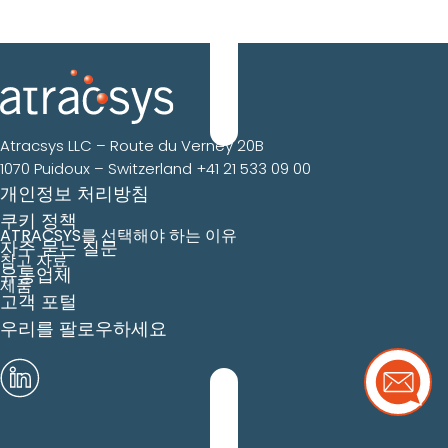
Atracsys LLC – Route du Verney 20B
1070 Puidoux – Switzerland
+41 21 533 09 00
개인정보 처리방침
쿠키 정책
ATRACSYS를 선택해야 하는 이유
자주 묻는 질문
참고 자료
유통업체
제품
고객 포털
우리를 팔로우하세요
더 많은