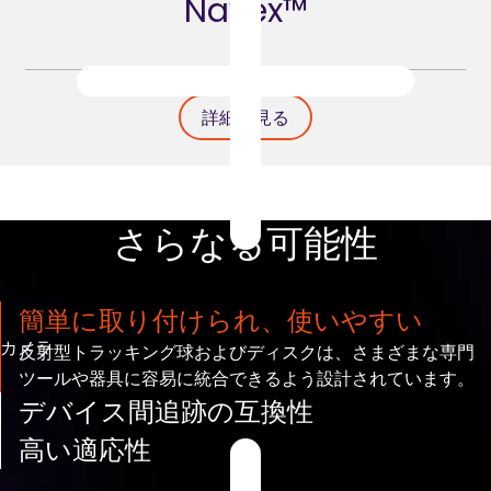
Navex™
詳細を見る
さらなる可能性
簡単に取り付けられ、使いやすい
カメラ
反射型トラッキング球およびディスクは、さまざまな専門
ツールや器具に容易に統合できるよう設計されています。
デバイス間追跡の互換性
当社のマーカーはあらゆるデバイスで追跡可能であり、
高い適応性
Atracsys カメラはすべての標準マーカーと互換性がありま
ジオメトリ、形状、サイズ、機械的インターフェースを自