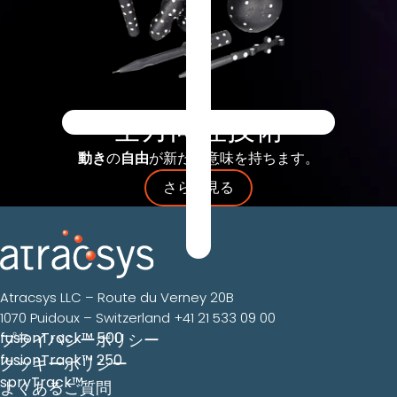
全方向性技術
動き
の
自由
が新たな意味を持ちます。
さらに見る
Atracsys LLC – Route du Verney 20B
1070 Puidoux – Switzerland
+41 21 533 09 00
fusionTrack™ 500
プライバシーポリシー
fusionTrack™ 250
クッキーポリシー
spryTrack™
よくあるご質問