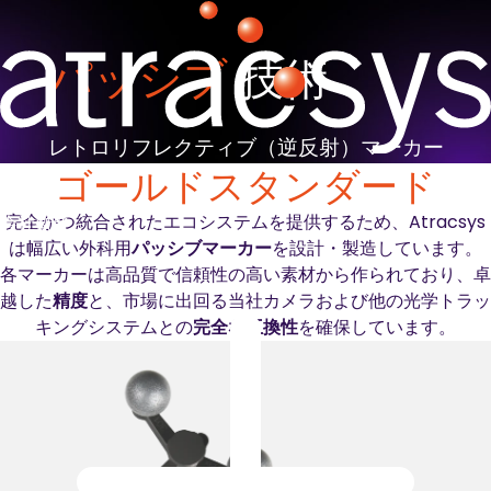
パッシブ
技術
レトロリフレクティブ（逆反射）マーカー
ゴールドスタンダード
完全かつ統合されたエコシステムを提供するため、Atracsys
会社概要
は幅広い外科用
パッシブマーカー
を設計・製造しています。
各マーカーは高品質で信頼性の高い素材から作られており、卓
越した
精度
と、市場に出回る当社カメラおよび他の光学トラッ
キングシステムとの
完全な互換性
を確保しています。