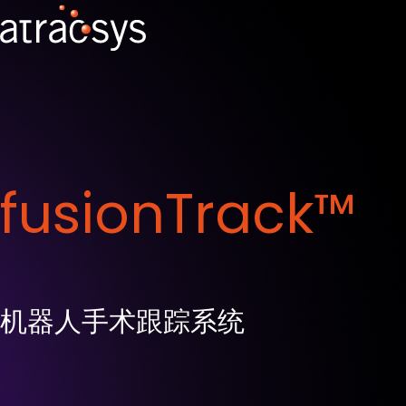
摄像头
为何选择 ATR
主要应用
标记点
fusionTrack™
无源技术
fusionTrack
™
fusionTrack™ 500
Navex™
fusionTrack™ 250
Tindax™
spryTrack™
全向技术
机器人手术跟踪系统
spryTrack™ 300
标记点比较
spryTrack™ 180
摄像头比较工具