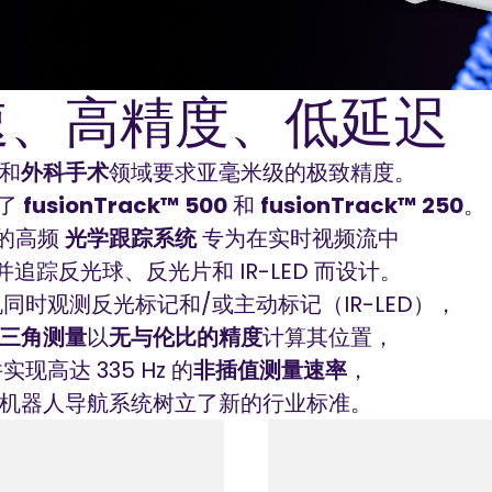
速、高精度、低延迟
和
外科手术
领域要求亚毫米级的极致精度。
发了
fusionTrack™ 500
和
fusionTrack™ 250
。
的高频
光学跟踪系统
专为在实时视频流中
并追踪反光球、反光片和 IR-LED 而设计。
同时观测反光标记和/或主动标记（IR-LED），
三角测量
以
无与伦比的精度
计算其位置，
实现高达 335 Hz 的
非插值测量速率
，
机器人导航系统树立了新的行业标准。