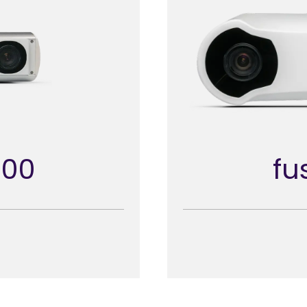
500
fu