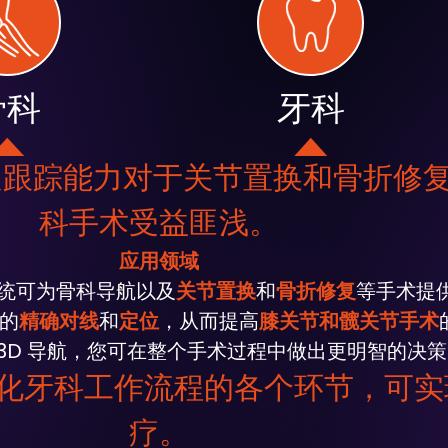
骨科
牙科
低延迟跟踪能力对于关节置换和骨折
科手术受益匪浅。
应用领域
踪系统可为骨科导航以及
关节置换
和
骨折
修复
等手术提
的
精确对线
和
定位
，从而提高
膝关节和髋关节手术
 3D 导航，您可在整个手术过程中做出更明智的决
化牙科工作流程的各个环节，可实
疗。