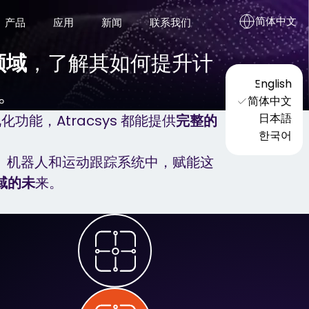
简体中文
产品
应用
新闻
联系我们
领域
，了解其如何提升计
English
。
验证与校准工具
简体中文
日本語
能，Atracsys 都能提供
完整的
Pyramid Recalibration
한국어
、机器人和运动跟踪系统中，赋能这
域的未
来。