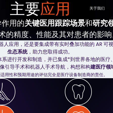
主要
应用
关于我们
主导作用的
关键医用跟踪场景
和
研究
术的精度、性能及其对患者的影响
ACSYS
客户名录
软件开发套件
案例研究
应用，还是要集成带有实时叠加功能的 AR 可视化功
生态系统
，助力您取得成功。
体系进行开发和制造，并已集成*到世界各地的医疗
像引导手术和机器人手术导航，构想和构
建医疗领
的适用性和预期用途的评估完全是医疗设备制造商的责任。
工具