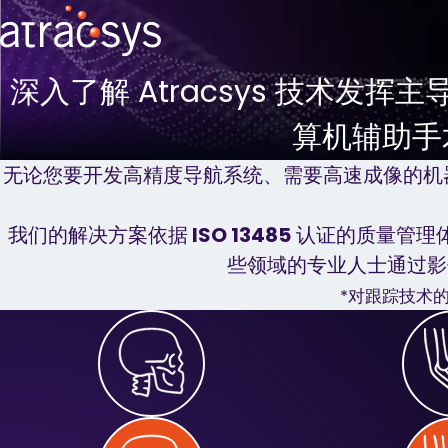
深入了解 Atracsys 技术发挥
算机辅助手
摄像头
为何选择 ATR
主要应用
标记点
无论您要开发高精度导航系统、需要高速成像的机器人
fusionTrack™
无源技术
fusionTrack™ 500
Navex™
我们的解决方案依据
ISO 13485
认证的质量管理
fusionTrack™ 250
Tindax™
些领域的专业人士通过影
*对跟踪技术
spryTrack™
全向技术
spryTrack™ 300
标记点比较
spryTrack™ 180
摄像头比较工具